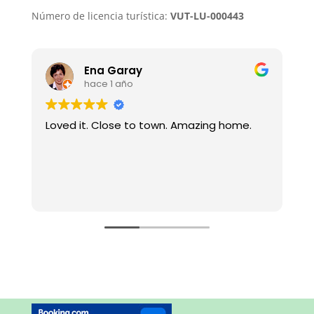
Número de licencia turística:
VUT-LU-000443
Ena Garay
hace 1 año
Loved it. Close to town. Amazing home.
M
h
C
g
q
L
t
b